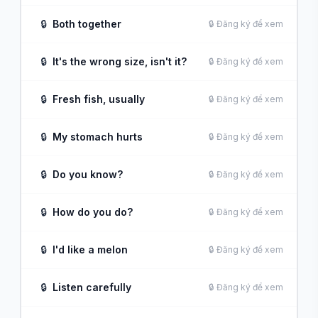
🔒
Both together
🔒 Đăng ký để xem
🔒
It's the wrong size, isn't it?
🔒 Đăng ký để xem
🔒
Fresh fish, usually
🔒 Đăng ký để xem
🔒
My stomach hurts
🔒 Đăng ký để xem
🔒
Do you know?
🔒 Đăng ký để xem
🔒
How do you do?
🔒 Đăng ký để xem
🔒
I'd like a melon
🔒 Đăng ký để xem
🔒
Listen carefully
🔒 Đăng ký để xem