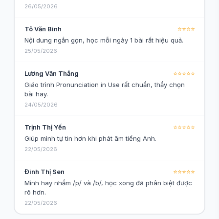
26/05/2026
Tô Văn Bình
⭐⭐⭐⭐
Nội dung ngắn gọn, học mỗi ngày 1 bài rất hiệu quả.
25/05/2026
Lương Văn Thắng
⭐⭐⭐⭐⭐
Giáo trình Pronunciation in Use rất chuẩn, thầy chọn
bài hay.
24/05/2026
Trịnh Thị Yến
⭐⭐⭐⭐⭐
Giúp mình tự tin hơn khi phát âm tiếng Anh.
22/05/2026
Đinh Thị Sen
⭐⭐⭐⭐⭐
Mình hay nhầm /p/ và /b/, học xong đã phân biệt được
rõ hơn.
22/05/2026