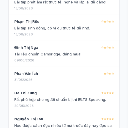
Bài tập phát âm rất thực tế, nghe và lặp lại dễ dàng!
15/06/2026
Phạm Thị Rêu
⭐⭐⭐⭐⭐
Bài tập sinh động, có ví dụ thực tế dễ nhớ.
13/06/2026
Đinh Thị Nga
⭐⭐⭐⭐⭐
Tài liệu chuẩn Cambridge, đáng mua!
09/06/2026
Phan Văn Ích
⭐⭐⭐⭐
31/05/2026
Hà Thị Zung
⭐⭐⭐⭐⭐
Rất phù hợp cho người chuẩn bị thi IELTS Speaking.
29/05/2026
Nguyễn Thị Lan
⭐⭐⭐⭐⭐
Học được cách đọc nhiều từ mà trước đây hay đọc sai.