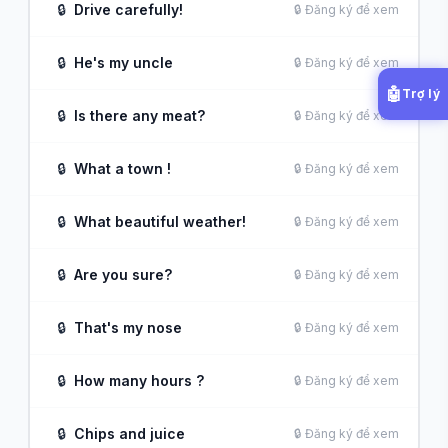
🔒
Drive carefully!
🔒 Đăng ký để xem
🔒
He's my uncle
🔒 Đăng ký để xem
🤖
Trợ lý
🔒
Is there any meat?
🔒 Đăng ký để xem
🔒
What a town !
🔒 Đăng ký để xem
🔒
What beautiful weather!
🔒 Đăng ký để xem
🔒
Are you sure?
🔒 Đăng ký để xem
🔒
That's my nose
🔒 Đăng ký để xem
🔒
How many hours ?
🔒 Đăng ký để xem
🔒
Chips and juice
🔒 Đăng ký để xem