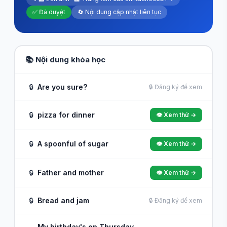
✅ Đã duyệt
🔄 Nội dung cập nhật liên tục
📚 Nội dung khóa học
🔒
Are you sure?
🔒 Đăng ký để xem
🔒
pizza for dinner
👁️ Xem thử →
🔒
A spoonful of sugar
👁️ Xem thử →
🔒
Father and mother
👁️ Xem thử →
🔒
Bread and jam
🔒 Đăng ký để xem
My birthday's on Thursday