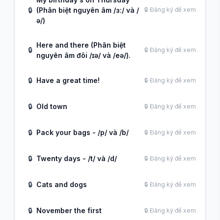
🔒
(Phân biệt nguyên âm /ɜ:/ và /
🔒 Đăng ký để xem
ə/)
Here and there (Phân biệt
🔒
🔒 Đăng ký để xem
nguyên âm đôi /ɪə/ và /eə/).
🔒
Have a great time!
🔒 Đăng ký để xem
🔒
Old town
🔒 Đăng ký để xem
🔒
Pack your bags - /p/ và /b/
🔒 Đăng ký để xem
🔒
Twenty days - /t/ và /d/
🔒 Đăng ký để xem
🔒
Cats and dogs
🔒 Đăng ký để xem
🔒
November the first
🔒 Đăng ký để xem