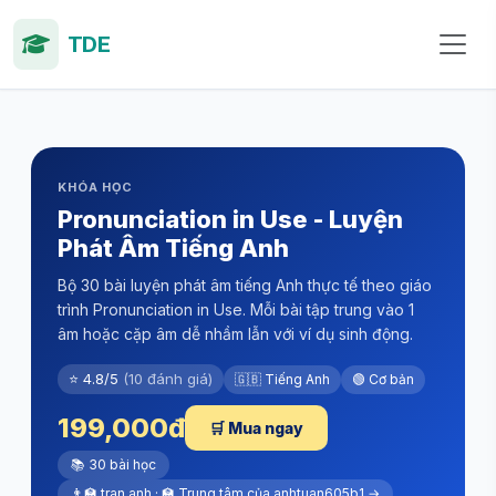
TDE
KHÓA HỌC
Pronunciation in Use - Luyện
Phát Âm Tiếng Anh
Bộ 30 bài luyện phát âm tiếng Anh thực tế theo giáo
trình Pronunciation in Use. Mỗi bài tập trung vào 1
âm hoặc cặp âm dễ nhầm lẫn với ví dụ sinh động.
⭐ 4.8/5
(10 đánh giá)
🇬🇧 Tiếng Anh
🟢 Cơ bản
199,000đ
🛒 Mua ngay
📚 30 bài học
👨‍🏫 tran anh · 🏫 Trung tâm của anhtuan605b1 →